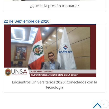
¿Qué es la presión tributaria?
22 de Septiembre de 2020
Encuentros Universitarios 2020: Conectados con la
tecnología
Paginación
Sig
››
pág