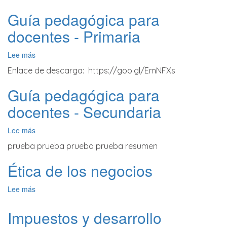
Guía pedagógica para
docentes - Primaria
Lee más
sobre
Guía
Enlace de descarga: https://goo.gl/EmNFXs
pedagógica
para
Guía pedagógica para
docentes
-
docentes - Secundaria
Primaria
Lee más
sobre
Guía
prueba prueba prueba prueba resumen
pedagógica
para
Ética de los negocios
docentes
-
Lee más
sobre
Secundaria
Ética
de
Impuestos y desarrollo
los