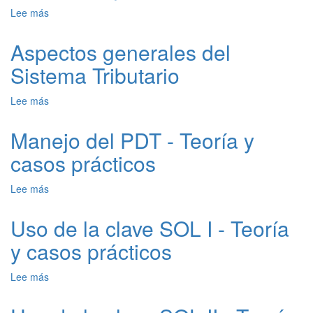
negocios
Lee más
sobre
Impuestos
y
Aspectos generales del
desarrollo
Sistema Tributario
Lee más
sobre
Aspectos
generales
Manejo del PDT - Teoría y
del
casos prácticos
Sistema
Tributario
Lee más
sobre
Manejo
del
Uso de la clave SOL I - Teoría
PDT
y casos prácticos
-
Teoría
y
Lee más
sobre
casos
Uso
prácticos
de