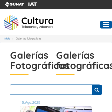
Pasar
al
contenido
principal
Inicio
Galerías fotográficas
Galerías
Galerías
Fotográficas
fotográfica
15.Ago.2025